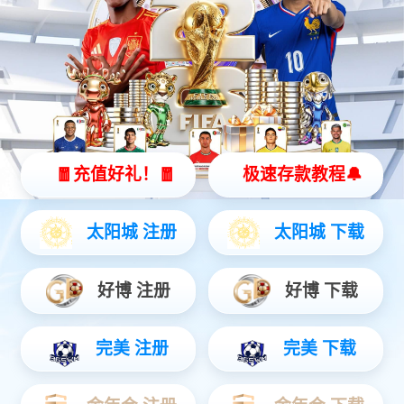
上一篇：
卡通人物esball官网
下一篇：没有了
回到esball官网
一键拨号
联系地址
版权所有©重庆烈焰esball官网艺术有限公司 all rights reserved